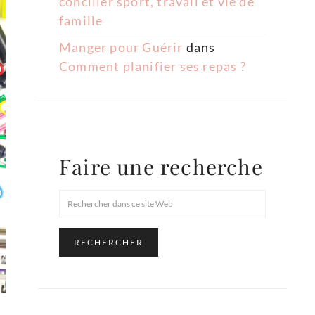
concilier sport, travail et vie de
famille
Manger pour Guérir
dans
Comment planifier ses repas ?
Faire une recherche