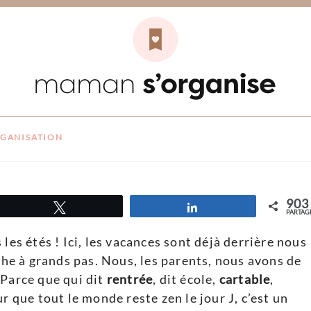
vant la rentrée et être
 le jour J
GANISATION
903
Tweetez
Partagez
PARTAG
les étés ! Ici, les vacances sont déjà derrière nous
he à grands pas. Nous, les parents, nous avons de
 Parce que qui dit
rentrée
, dit école,
cartable
,
ur que tout le monde reste zen le jour J, c’est un