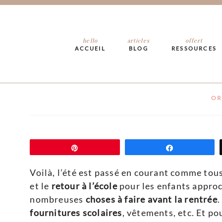
5 choses à faire a
hello
articles
offert
ACCUEIL
BLOG
RESSOURCES
prête
OR
Épingle
Partagez
Voilà, l’été est passé en courant comme tous 
et le
retour à l’école
pour les enfants approc
nombreuses
choses à faire avant la rentrée
.
fournitures scolaires
, vêtements, etc. Et po