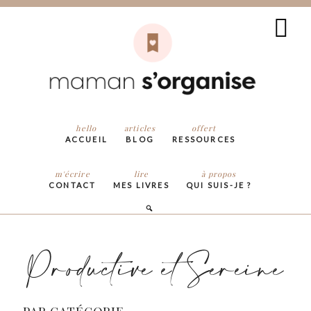
hello
articles
offert
ACCUEIL
BLOG
RESSOURCES
m'écrire
lire
à propos
CONTACT
MES LIVRES
QUI SUIS-JE ?
Productive et Sereine