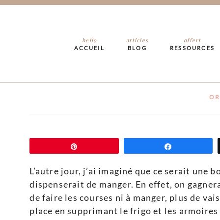
Comment planifie
hello
articles
offert
ACCUEIL
BLOG
RESSOURCES
menus à l’avan
OR
Épingle
Partagez
L’autre jour, j’ai imaginé que ce serait une 
dispenserait de manger. En effet, on gagner
de faire les courses ni à manger, plus de va
place en supprimant le frigo et les armoires