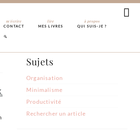
m'écrire
lire
à propos
CONTACT
MES LIVRES
QUI SUIS-JE ?
Sujets
Organisation
Minimalisme
K
ES
Productivité
Rechercher un article
n