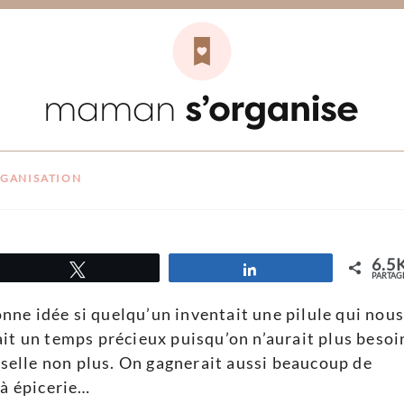
r les courses et les
ce et avec méthode
GANISATION
6.5
Tweetez
Partagez
PARTAG
bonne idée si quelqu’un inventait une pilule qui nous
ait un temps précieux puisqu’on n’aurait plus besoi
isselle non plus. On gagnerait aussi beaucoup de
 à épicerie…