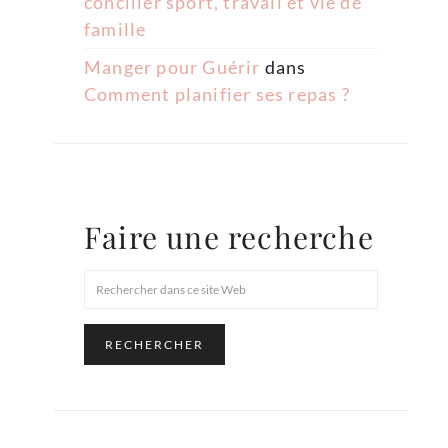
concilier sport, travail et vie de
famille
Manger pour Guérir
dans
Comment planifier ses repas ?
Faire une recherche